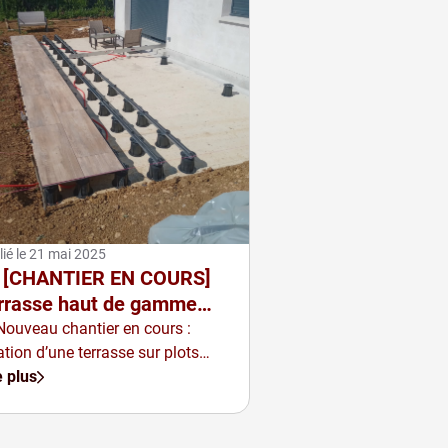
ié le
21 mai 2025
️ [CHANTIER EN COURS]
rrasse haut de gamme
ec plots BUZON et
Nouveau chantier en cours :
ation d’une terrasse sur plots
stème U-BRS &amp; E-
c un rendu à la fois moderne,
e plus
S à Vitry sur Orne (entre
able et ultra-soigné.
tz et Thionville)