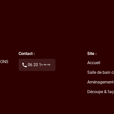
Contact :
Site :
IONS
Accueil
06 20 1
* ** **
Salle de bain 
Aménagements 
Découpe & faç