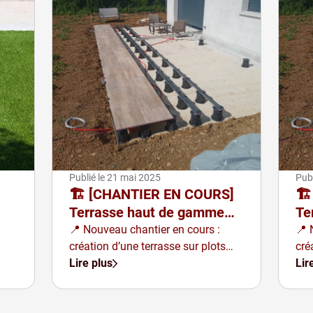
Publié le
21 mai 2025
Publ
🏗️ [CHANTIER EN COURS]
🏗
Terrasse haut de gamme
Te
avec plots BUZON et
av
📍 Nouveau chantier en cours :
📍 
création d’une terrasse sur plots
cré
système U-BRS &amp; E-
sy
avec un rendu à la fois moderne,
Lire plus
ave
Lir
BRS à Vitry sur Orne (Entre
BR
durable et ultra-soigné
dur
Metz et Thionville)
Me