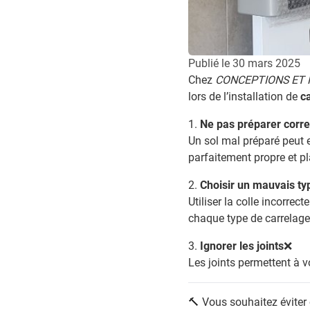
Publié le
30 mars 2025
Chez
CONCEPTIONS ET 
lors de l’installation de
c
1️
.
Ne pas préparer corre
Un sol mal préparé peut e
parfaitement propre et pl
2️
.
Choisir un mauvais ty
Utiliser la colle incorre
chaque type de carrelage
3️
.
Ignorer les joints
❌
Les joints permettent
à
vo
🔨
Vous souhaitez éviter 