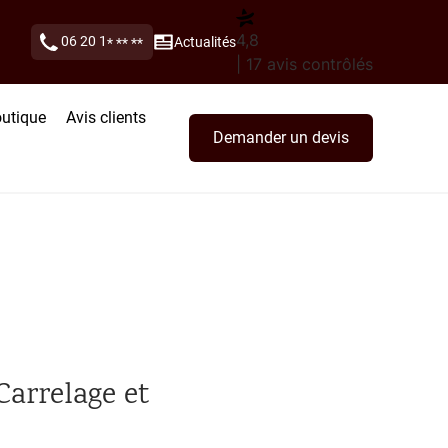
4,8
06 20 1
Actualités
* ** **
| 17 avis contrôlés
utique
Avis clients
Demander un devis
Carrelage et